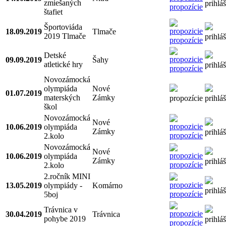
zmiešaných
prihlá
propozície
štafiet
Športoviáda
18.09.2019
Tlmače
2019 Tlmače
prihlá
propozície
Detské
09.09.2019
Šahy
atletické hry
prihlá
propozície
Novozámocká
olympiáda
Nové
01.07.2019
materských
Zámky
propozície
prihlá
škol
Novozámocká
Nové
10.06.2019
olympiáda
Zámky
prihlá
propozície
2.kolo
Novozámocká
Nové
10.06.2019
olympiáda
Zámky
prihlá
propozície
2.kolo
2.ročník MINI
13.05.2019
olympiády -
Komárno
prihlá
propozície
5boj
Trávnica v
30.04.2019
Trávnica
pohybe 2019
prihlá
propozície