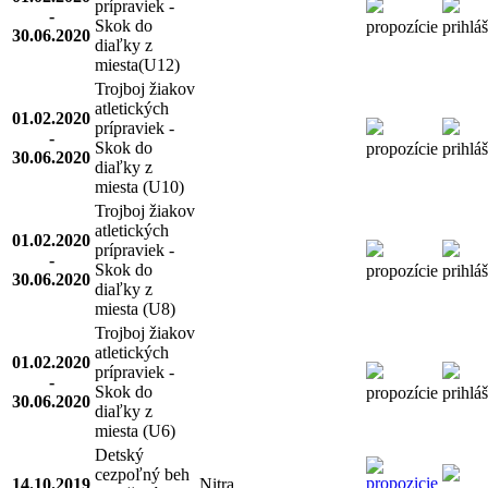
prípraviek -
-
Skok do
propozície
prihlá
30.06.2020
diaľky z
miesta(U12)
Trojboj žiakov
atletických
01.02.2020
prípraviek -
-
Skok do
propozície
prihlá
30.06.2020
diaľky z
miesta (U10)
Trojboj žiakov
atletických
01.02.2020
prípraviek -
-
Skok do
propozície
prihlá
30.06.2020
diaľky z
miesta (U8)
Trojboj žiakov
atletických
01.02.2020
prípraviek -
-
Skok do
propozície
prihlá
30.06.2020
diaľky z
miesta (U6)
Detský
cezpoľný beh
14.10.2019
Nitra