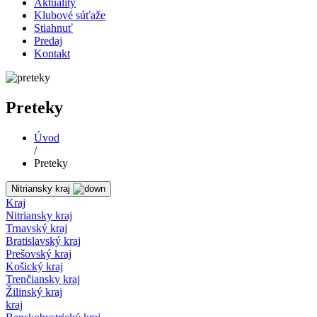
Aktuality
Klubové súťaže
Stiahnuť
Predaj
Kontakt
Preteky
Úvod
/
Preteky
Nitriansky kraj
Kraj
Nitriansky kraj
Trnavský kraj
Bratislavský kraj
Prešovský kraj
Košický kraj
Trenčiansky kraj
Žilinský kraj
kraj