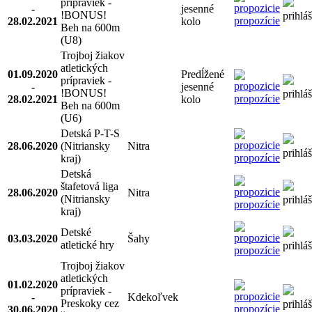
prípraviek -
-
jesenné
!BONUS!
prihlá
propozície
28.02.2021
kolo
Beh na 600m
(U8)
Trojboj žiakov
atletických
01.09.2020
Predĺžené
prípraviek -
-
jesenné
!BONUS!
prihlá
propozície
28.02.2021
kolo
Beh na 600m
(U6)
Detská P-T-S
28.06.2020
(Nitriansky
Nitra
prihlá
propozície
kraj)
Detská
štafetová liga
28.06.2020
Nitra
(Nitriansky
prihlá
propozície
kraj)
Detské
03.03.2020
Šahy
atletické hry
prihlá
propozície
Trojboj žiakov
atletických
01.02.2020
prípraviek -
-
Kdekoľvek
Preskoky cez
prihlá
propozície
30.06.2020