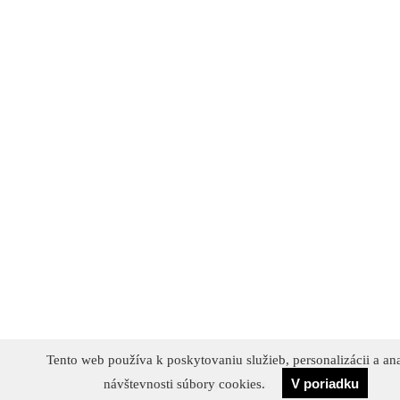
Tento web používa k poskytovaniu služieb, personalizácii a an
Tento web používa k poskytovaniu služieb, personalizácii a an
V poriadku
Súhlasím
návštevnosti súbory cookies.
návštevnosti súbory cookies.