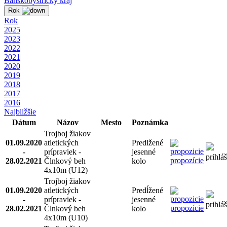
Banskobystrický kraj
Rok
Rok
2025
2023
2022
2021
2020
2019
2018
2017
2016
Najbližšie
Dátum
Názov
Mesto
Poznámka
Trojboj žiakov
01.09.2020
atletických
Predlžené
-
prípraviek -
jesenné
prihlá
propozície
28.02.2021
Člnkový beh
kolo
4x10m (U12)
Trojboj žiakov
01.09.2020
atletických
Predĺžené
-
prípraviek -
jesenné
prihlá
propozície
28.02.2021
Člnkový beh
kolo
4x10m (U10)