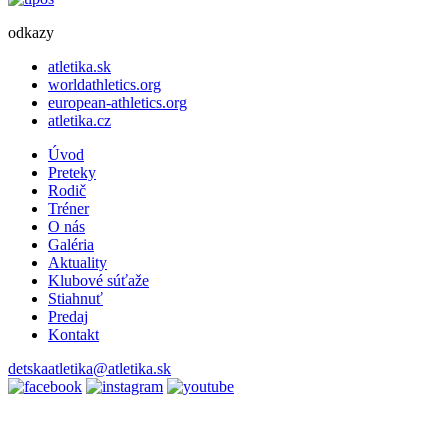
odkazy
atletika.sk
worldathletics.org
european-athletics.org
atletika.cz
Úvod
Preteky
Rodič
Tréner
O nás
Galéria
Aktuality
Klubové súťaže
Stiahnuť
Predaj
Kontakt
detskaatletika@atletika.sk