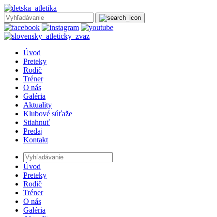
Úvod
Preteky
Rodič
Tréner
O nás
Galéria
Aktuality
Klubové súťaže
Stiahnuť
Predaj
Kontakt
Úvod
Preteky
Rodič
Tréner
O nás
Galéria