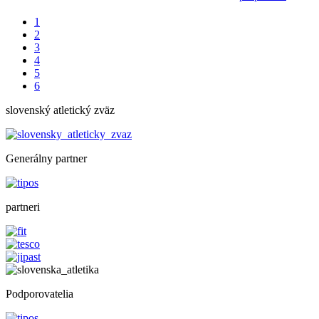
1
2
3
4
5
6
slovenský atletický zväz
Generálny partner
partneri
Podporovatelia