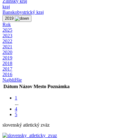
Žilinský kraj
kraj
Banskobystrický kraj
2019
Rok
2025
2023
2022
2021
2020
2019
2018
2017
2016
Najbližšie
Dátum
Názov
Mesto
Poznámka
1
...
4
5
slovenský atletický zväz