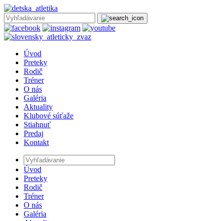
Úvod
Preteky
Rodič
Tréner
O nás
Galéria
Aktuality
Klubové súťaže
Stiahnuť
Predaj
Kontakt
Úvod
Preteky
Rodič
Tréner
O nás
Galéria