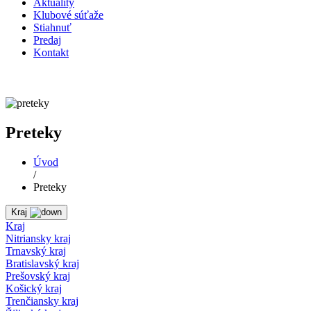
Aktuality
Klubové súťaže
Stiahnuť
Predaj
Kontakt
Preteky
Úvod
/
Preteky
Kraj
Kraj
Nitriansky kraj
Trnavský kraj
Bratislavský kraj
Prešovský kraj
Košický kraj
Trenčiansky kraj