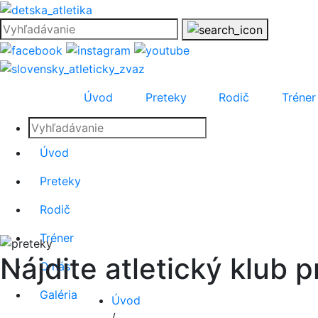
Úvod
Preteky
Rodič
Tréner
Úvod
Preteky
Rodič
Tréner
Nájdite atletický klub p
O nás
Galéria
Úvod
/