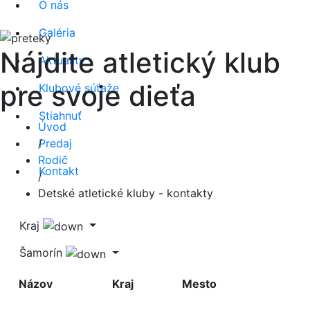
O nás
Galéria
Nájdite atletický klub
Aktuality
pre svoje dieťa
Klubové súťaže
Stiahnuť
Úvod
Predaj
/
Rodič
Kontakt
/
Detské atletické kluby - kontakty
Kraj
Šamorín
Názov
Kraj
Mesto