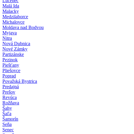
Lučenec
Malá Ida
Malacky
Medzilaborce
Michalovce
Moldava nad Bodvou
Myjava
Nitra
Nová Dubnica
Nové Zámky
Partizánske
Pezinok
Piešťany
Pliešovce
Poprad
Považská Bystrica
Predajná
Prešov
Revúca
Rožňava
Šahy
Šaľa
Šamorín
Seňa
Senec