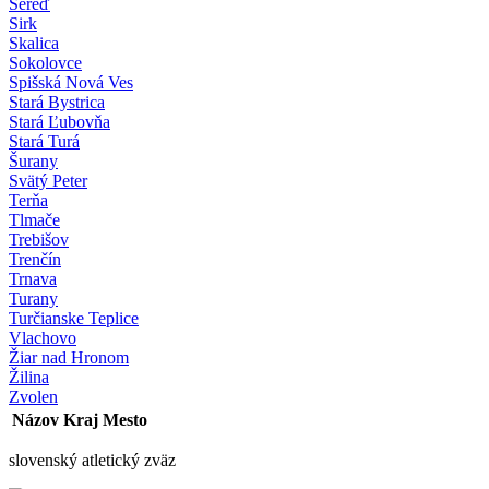
Sereď
Sirk
Skalica
Sokolovce
Spišská Nová Ves
Stará Bystrica
Stará Ľubovňa
Stará Turá
Šurany
Svätý Peter
Terňa
Tlmače
Trebišov
Trenčín
Trnava
Turany
Turčianske Teplice
Vlachovo
Žiar nad Hronom
Žilina
Zvolen
Názov
Kraj
Mesto
slovenský atletický zväz