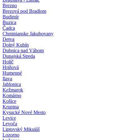
Brezno
Brezová pod Bradlom
Budimír
Buzica
Čadca
Chminianske Jakubovany
Detva
Dolný Kubín
Dubnica nad Váhom
Dunajská Streda
Holíč
Hriňová
Humenné
Ilava
Jablonica
Kežmarok
Komárno
Košice
Krupina
Kysucké Nové Mesto
Levice
Levoča
Liptovský Mikuláš
Lozorno