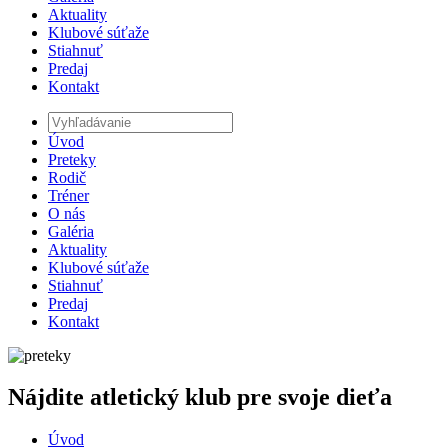
Aktuality
Klubové súťaže
Stiahnuť
Predaj
Kontakt
Úvod
Preteky
Rodič
Tréner
O nás
Galéria
Aktuality
Klubové súťaže
Stiahnuť
Predaj
Kontakt
Nájdite atletický klub pre svoje dieťa
Úvod