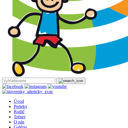
Úvod
Preteky
Rodič
Tréner
O nás
Galéria