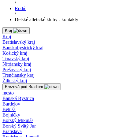
/
Rodič
/
Detské atletické kluby - kontakty
Kraj
Kraj
Bratislavský kraj
Banskobystrický kraj
Košický kraj
Trnavský kraj
Nitriansky kraj
Prešovský kraj
Trenčiansky kraj
Žilinský kraj
Brezová pod Bradlom
mesto
Banská Bystrica
Bardejov
Beluša
Bojničky
Borský Mikuláš
Borský Svätý Jur
Bratislava
Bratislava - Lamač