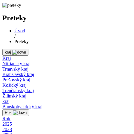
Preteky
Úvod
/
Preteky
kraj
Kraj
Nitriansky kraj
Trnavský kraj
Bratislavský kraj
Prešovský kraj
Košický kraj
Trenčiansky kraj
Žilinský kraj
kraj
Banskobystrický kraj
Rok
Rok
2025
2023