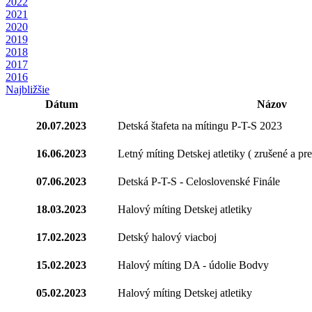
2022
2021
2020
2019
2018
2017
2016
Najbližšie
Dátum
Názov
20.07.2023
Detská štafeta na mítingu P-T-S 2023
16.06.2023
Letný míting Detskej atletiky ( zrušené a pr
07.06.2023
Detská P-T-S - Celoslovenské Finále
18.03.2023
Halový míting Detskej atletiky
17.02.2023
Detský halový viacboj
15.02.2023
Halový míting DA - údolie Bodvy
05.02.2023
Halový míting Detskej atletiky