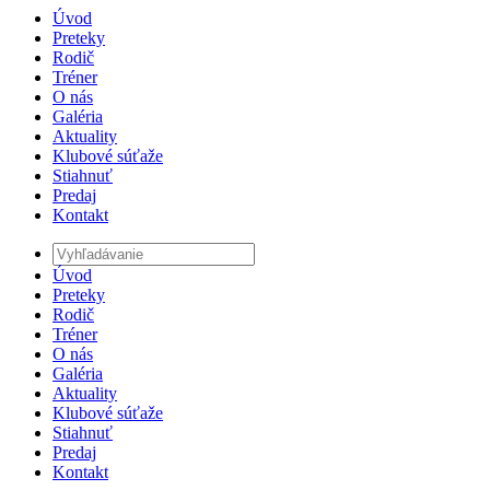
Úvod
Preteky
Rodič
Tréner
O nás
Galéria
Aktuality
Klubové súťaže
Stiahnuť
Predaj
Kontakt
Úvod
Preteky
Rodič
Tréner
O nás
Galéria
Aktuality
Klubové súťaže
Stiahnuť
Predaj
Kontakt