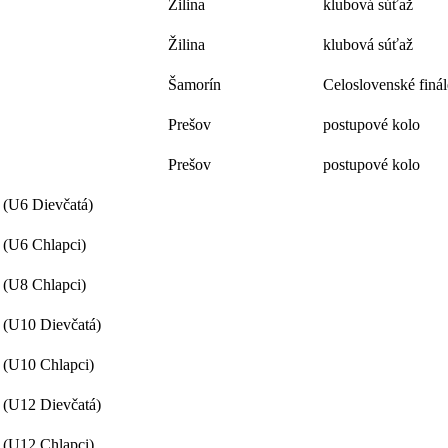
Žilina
klubová súťaž
Žilina
klubová súťaž
Šamorín
Celoslovenské finál
Prešov
postupové kolo
Prešov
postupové kolo
h (U6 Dievčatá)
h (U6 Chlapci)
h (U8 Chlapci)
h (U10 Dievčatá)
h (U10 Chlapci)
h (U12 Dievčatá)
h (U12 Chlapci)