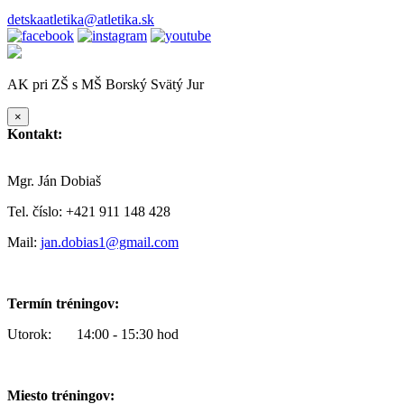
detskaatletika@atletika.sk
AK pri ZŠ s MŠ Borský Svätý Jur
×
Kontakt:
Mgr. Ján Dobiaš
Tel. číslo: +421 911 148 428
Mail:
jan.dobias1@gmail.com
Termín tréningov:
Utorok: 14:00 - 15:30 hod
Miesto tréningov: