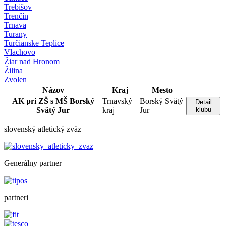
Trebišov
Trenčín
Trnava
Turany
Turčianske Teplice
Vlachovo
Žiar nad Hronom
Žilina
Zvolen
Názov
Kraj
Mesto
AK pri ZŠ s MŠ Borský
Trnavský
Borský Svätý
Detail
Svätý Jur
kraj
Jur
klubu
slovenský atletický zväz
Generálny partner
partneri