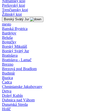
Nitriansky kraj
Prešovský kraj
Trenčiansky kraj
Žilinský kraj
Borský Svätý Jur
mesto
Banská Bystrica
Bardejov
Beluša
Bojničky
Borský Mikuláš
Borský Svätý Jur
Bratislava
Bratislava - Lamač
Brezno
Brezová pod Bradlom
Budimír
Buzica
Čadca
Chminianske Jakubovany
Detva
Dolný Kubín
Dubnica nad Váhom
Dunajská Streda
Holíč