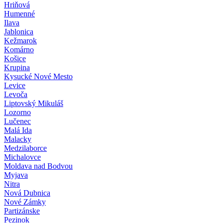
Hriňová
Humenné
Ilava
Jablonica
Kežmarok
Komárno
Košice
Krupina
Kysucké Nové Mesto
Levice
Levoča
Liptovský Mikuláš
Lozorno
Lučenec
Malá Ida
Malacky
Medzilaborce
Michalovce
Moldava nad Bodvou
Myjava
Nitra
Nová Dubnica
Nové Zámky
Partizánske
Pezinok