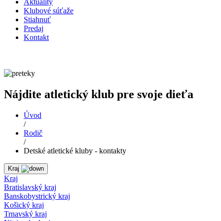
Aktuality
Klubové súťaže
Stiahnuť
Predaj
Kontakt
Nájdite atletický klub pre svoje dieťa
Úvod
/
Rodič
/
Detské atletické kluby - kontakty
Kraj
Kraj
Bratislavský kraj
Banskobystrický kraj
Košický kraj
Trnavský kraj