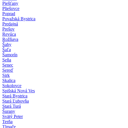
Piešťany
Pliešovce
Poprad
Považská Bystrica
Predajná
Prešov
Revúca
Rožňava
Šahy
Šaľa
Šamorín
Seňa
Senec
Sereď
Sirk
Skalica
Sokolovce
Spišská Nová Ves
Stará Bystrica
Stará Ľubovňa
Stará Turá
Šurany
Svätý Peter
Terňa
Tlmače