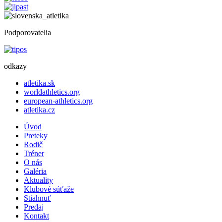
Podporovatelia
odkazy
atletika.sk
worldathletics.org
european-athletics.org
atletika.cz
Úvod
Preteky
Rodič
Tréner
O nás
Galéria
Aktuality
Klubové súťaže
Stiahnuť
Predaj
Kontakt