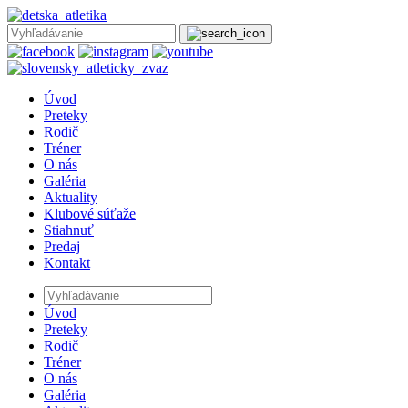
Úvod
Preteky
Rodič
Tréner
O nás
Galéria
Aktuality
Klubové súťaže
Stiahnuť
Predaj
Kontakt
Úvod
Preteky
Rodič
Tréner
O nás
Galéria