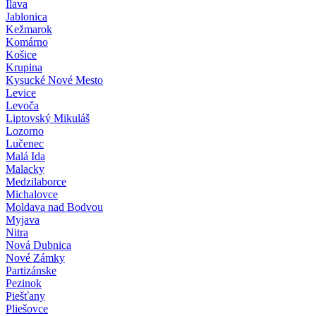
Ilava
Jablonica
Kežmarok
Komárno
Košice
Krupina
Kysucké Nové Mesto
Levice
Levoča
Liptovský Mikuláš
Lozorno
Lučenec
Malá Ida
Malacky
Medzilaborce
Michalovce
Moldava nad Bodvou
Myjava
Nitra
Nová Dubnica
Nové Zámky
Partizánske
Pezinok
Piešťany
Pliešovce