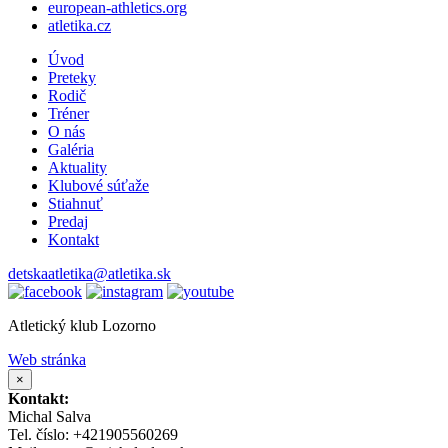
european-athletics.org
atletika.cz
Úvod
Preteky
Rodič
Tréner
O nás
Galéria
Aktuality
Klubové súťaže
Stiahnuť
Predaj
Kontakt
detskaatletika@atletika.sk
Atletický klub Lozorno
Web stránka
×
Kontakt:
Michal Salva
Tel. číslo: +421905560269