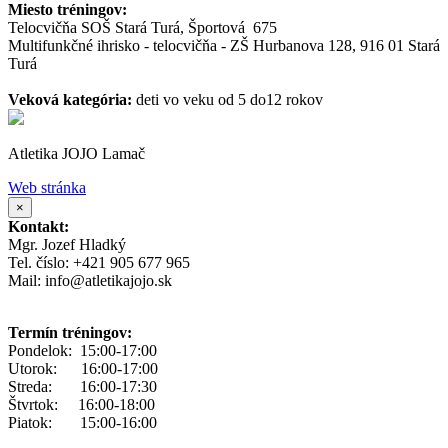
Miesto tréningov:
Telocvičňa SOŠ Stará Turá, Športová 675
Multifunkčné ihrisko - telocvičňa - ZŠ Hurbanova 128, 916 01 Stará
Turá
Veková kategória:
deti vo veku od 5 do12 rokov
Atletika JOJO Lamač
Web stránka
×
Kontakt:
Mgr. Jozef Hladký
Tel. číslo: +421 905 677 965
Mail: info@atletikajojo.sk
Termín tréningov:
Pondelok: 15:00-17:00
Utorok: 16:00-17:00
Streda: 16:00-17:30
Štvrtok: 16:00-18:00
Piatok: 15:00-16:00