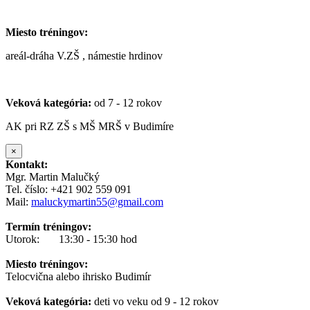
Miesto tréningov:
areál-dráha V.ZŠ , námestie hrdinov
Veková kategória:
od 7 - 12 rokov
AK pri RZ ZŠ s MŠ MRŠ v Budimíre
×
Kontakt:
Mgr. Martin Malučký
Tel. číslo: +421 902 559 091
Mail:
maluckymartin55@gmail.com
Termín tréningov:
Utorok: 13:30 - 15:30 hod
Miesto tréningov:
Telocvična alebo ihrisko Budimír
Veková kategória:
deti vo veku od 9 - 12 rokov