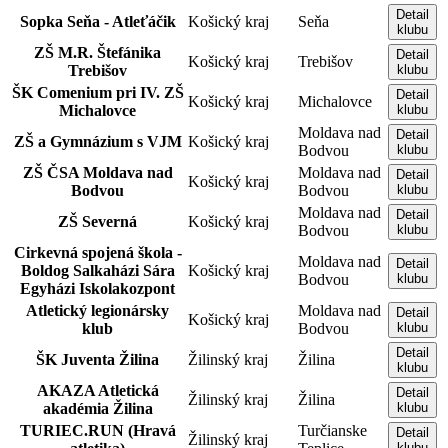
Detail
Sopka Seňa - Atleťáčik
Košický kraj
Seňa
klubu
ZŠ M.R. Štefánika
Detail
Košický kraj
Trebišov
Trebišov
klubu
ŠK Comenium pri IV. ZŠ
Detail
Košický kraj
Michalovce
Michalovce
klubu
Moldava nad
Detail
ZŠ a Gymnázium s VJM
Košický kraj
Bodvou
klubu
ZŠ ČSA Moldava nad
Moldava nad
Detail
Košický kraj
Bodvou
Bodvou
klubu
Moldava nad
Detail
ZŠ Severná
Košický kraj
Bodvou
klubu
Cirkevná spojená škola -
Moldava nad
Detail
Boldog Salkaházi Sára
Košický kraj
Bodvou
klubu
Egyházi Iskolakozpont
Atletický legionársky
Moldava nad
Detail
Košický kraj
klub
Bodvou
klubu
Detail
ŠK Juventa Žilina
Žilinský kraj
Žilina
klubu
AKAZA Atletická
Detail
Žilinský kraj
Žilina
akadémia Žilina
klubu
TURIEC.RUN (Hravá
Turčianske
Detail
Žilinský kraj
klubu