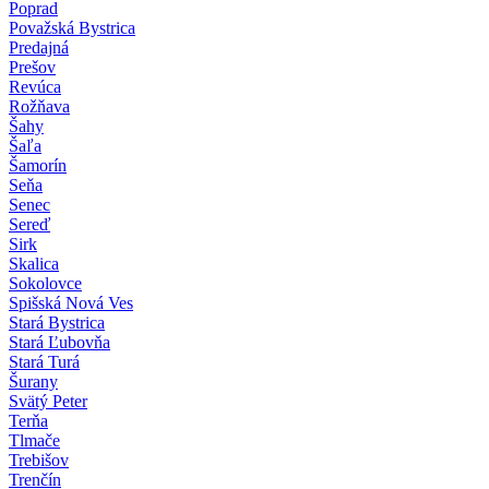
Poprad
Považská Bystrica
Predajná
Prešov
Revúca
Rožňava
Šahy
Šaľa
Šamorín
Seňa
Senec
Sereď
Sirk
Skalica
Sokolovce
Spišská Nová Ves
Stará Bystrica
Stará Ľubovňa
Stará Turá
Šurany
Svätý Peter
Terňa
Tlmače
Trebišov
Trenčín