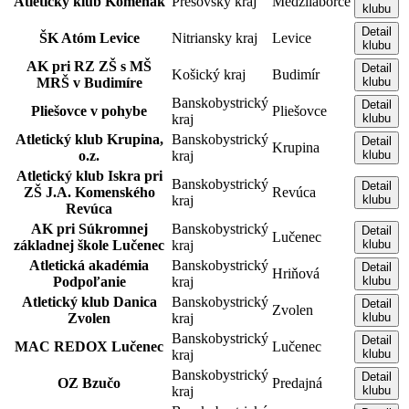
Atletický klub Komeňák
Prešovský kraj
Medzilaborce
klubu
Detail
ŠK Atóm Levice
Nitriansky kraj
Levice
klubu
AK pri RZ ZŠ s MŠ
Detail
Košický kraj
Budimír
MRŠ v Budimíre
klubu
Banskobystrický
Detail
Pliešovce v pohybe
Pliešovce
kraj
klubu
Atletický klub Krupina,
Banskobystrický
Detail
Krupina
o.z.
kraj
klubu
Atletický klub Iskra pri
Banskobystrický
Detail
ZŠ J.A. Komenského
Revúca
kraj
klubu
Revúca
AK pri Súkromnej
Banskobystrický
Detail
Lučenec
základnej škole Lučenec
kraj
klubu
Atletická akadémia
Banskobystrický
Detail
Hriňová
Podpoľanie
kraj
klubu
Atletický klub Danica
Banskobystrický
Detail
Zvolen
Zvolen
kraj
klubu
Banskobystrický
Detail
MAC REDOX Lučenec
Lučenec
kraj
klubu
Banskobystrický
Detail
OZ Bzučo
Predajná
kraj
klubu