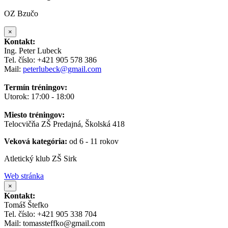
OZ Bzučo
×
Kontakt:
Ing. Peter Lubeck
Tel. číslo: +421 905 578 386
Mail:
peterlubeck@gmail.com
Termín tréningov:
Utorok: 17:00 - 18:00
Miesto tréningov:
Telocvičňa ZŠ Predajná, Školská 418
Veková kategória:
od 6 - 11 rokov
Atletický klub ZŠ Sirk
Web stránka
×
Kontakt:
Tomáš Štefko
Tel. číslo: +421 905 338 704
Mail: tomassteffko@gmail.com