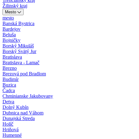
Trenčiansky kraj
Žilinský kraj
Mesto
mesto
Banská Bystrica
Bardejov
Beluša
Bojničky
Borský Mikuláš
Borský Svätý Jur
Bratislava
Bratislava - Lamač
Brezno
Brezová pod Bradlom
Budimír
Buzica
Čadca
Chminianske Jakubovany
Detva
Dolný Kubín
Dubnica nad Váhom
Dunajská Streda
Holíč
Hriňová
Humenné