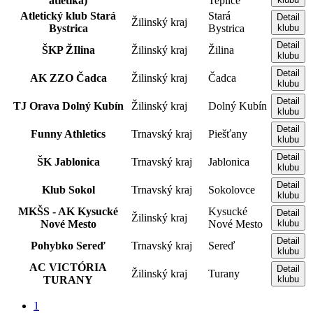
atletika)
Teplice
Atletický klub Stará
Stará
Detail
Žilinský kraj
Bystrica
Bystrica
klubu
Detail
ŠKP ŽIlina
Žilinský kraj
Žilina
klubu
Detail
AK ZZO Čadca
Žilinský kraj
Čadca
klubu
Detail
TJ Orava Dolný Kubín
Žilinský kraj
Dolný Kubín
klubu
Detail
Funny Athletics
Trnavský kraj
Piešťany
klubu
Detail
ŠK Jablonica
Trnavský kraj
Jablonica
klubu
Detail
Klub Sokol
Trnavský kraj
Sokolovce
klubu
MKŠS - AK Kysucké
Kysucké
Detail
Žilinský kraj
Nové Mesto
Nové Mesto
klubu
Detail
Pohybko Sereď
Trnavský kraj
Sereď
klubu
AC VICTÓRIA
Detail
Žilinský kraj
Turany
TURANY
klubu
1