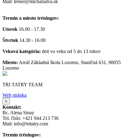
Mail: trener@michalsalva.sk
Termín a miesto tréningov:
Utorok
16.00 - 17.30
Štvrtok
14.30 - 16.00
Veková kategória:
deti vo veku od 5 do 13 rokov
Miesto:
Areál Základná škola Lozorno, Staničná 631, 90055
Lozorno
TRI TATRY TEAM
Web stránka
×
Kontakt:
Bc. Alena Sinay
Tel. číslo: +421 944 213 736
Mail: info@tritatry.com
Termín tréningov: