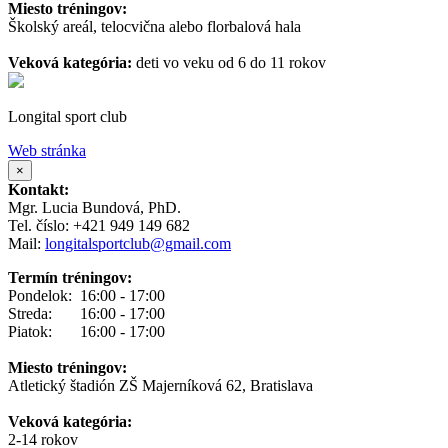
Miesto tréningov:
Školský areál, telocvična alebo florbalová hala
Veková kategória:
deti vo veku od 6 do 11 rokov
Longital sport club
Web stránka
×
Kontakt:
Mgr. Lucia Bundová, PhD.
Tel. číslo: +421 949 149 682
Mail:
longitalsportclub@gmail.com
Termín tréningov:
Pondelok: 16:00 - 17:00
Streda: 16:00 - 17:00
Piatok: 16:00 - 17:00
Miesto tréningov:
Atletický štadión ZŠ Majerníková 62, Bratislava
Veková kategória:
2-14 rokov