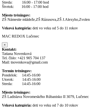
Streda: 16:00 - 17:00 hod
Štvrtok: 16:00 - 17:00 hod
Miesto tréningov:
ZŠ Námestie mládeže,ZŠ Rázusova,ZŠ J.Alexyho,Zvolen
Veková kategória:
deti vo veku od 5 do 11 rokov
MAC REDOX Lučenec
×
Kontakt:
Tatiana Novenková
Tel. číslo: +421 905 704 137
Mail: tnovenkova@gmail.com
Termín tréningov:
Pondelok: 14:45-16:00
Utorok: 14:45-16:00
Streda: 14:45-16:00
Miesto tréningov:
ZŠ Ladislava Novomeského Rúbanisko II 3079, Lučenec
Veková kategória:
deti vo veku od 7 do 10 rokov