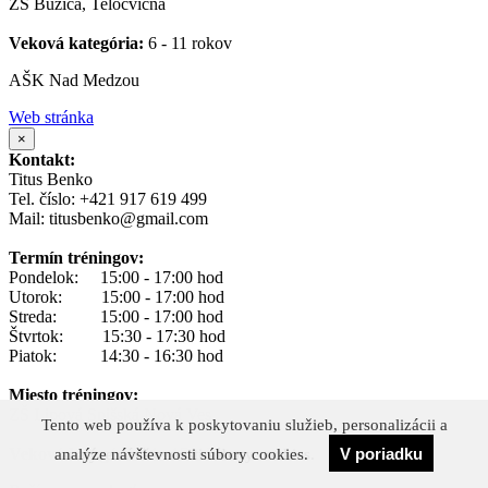
ZŠ Buzica, Telocvičňa
Veková kategória:
6 - 11 rokov
AŠK Nad Medzou
Web stránka
×
Kontakt:
Titus Benko
Tel. číslo: +421 917 619 499
Mail: titusbenko@gmail.com
Termín tréningov:
Pondelok: 15:00 - 17:00 hod
Utorok: 15:00 - 17:00 hod
Streda: 15:00 - 17:00 hod
Štvrtok: 15:30 - 17:30 hod
Piatok: 14:30 - 16:30 hod
Miesto tréningov:
ZŠ Lipová Spišská Nová Ves
Tento web používa k poskytovaniu služieb, personalizácii a
Tento web používa k poskytovaniu služieb, personalizácii a
V poriadku
Súhlasím
Veková kategória:
4 - 15 rokov
analýze návštevnosti súbory cookies.
analýze návštevnosti súbory cookies.