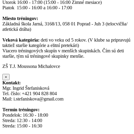
Utorok 16:00 - 17:00 (15:00 - 16:00 Zimné mesiace)
Piatok 15:00 - 16:00 a 16:00 - 17:00
Miesto tréningov:
Základná škola Jarná, 3168/13, 058 01 Poprad - Juh 3 (telocvičňa/
atletická dráha)
Veková kategória:
deti vo veku od 5 rokov. (V klube sa pripravujú
taktiež staršie kategórie a elitní pretekári)
Viacero tréningových skupín v menších skupinkách. Čím sú deti
staršie, tým sú tréningové skupinky menšie.
ZŠ T.J. Moussona Michalovce
×
Kontakt:
Mgr. Ingrid Štefanisková
Tel. číslo: +421 904 828 804
Mail: i.stefaniskova@gmail.com
Termín tréningov:
Pondelok: 16:30 - 18:00
Streda: 12:30 - 14:00
Streda: 15:00 - 16:30