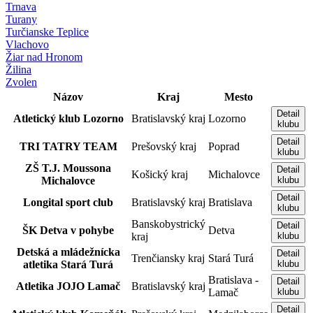
Trnava
Turany
Turčianske Teplice
Vlachovo
Žiar nad Hronom
Žilina
Zvolen
Názov
Kraj
Mesto
Detail
Atletický klub Lozorno
Bratislavský kraj
Lozorno
klubu
Detail
TRI TATRY TEAM
Prešovský kraj
Poprad
klubu
ZŠ T.J. Moussona
Detail
Košický kraj
Michalovce
Michalovce
klubu
Detail
Longital sport club
Bratislavský kraj
Bratislava
klubu
Banskobystrický
Detail
ŠK Detva v pohybe
Detva
kraj
klubu
Detská a mládežnícka
Detail
Trenčiansky kraj
Stará Turá
atletika Stará Turá
klubu
Bratislava -
Detail
Atletika JOJO Lamač
Bratislavský kraj
Lamač
klubu
Detail