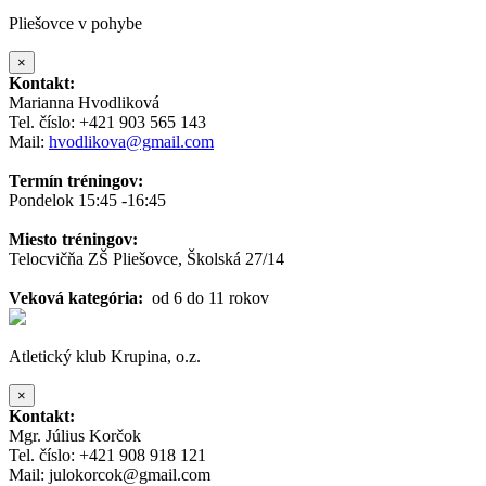
Pliešovce v pohybe
×
Kontakt:
Marianna Hvodliková
Tel. číslo: +421 903 565 143
Mail:
hvodlikova@gmail.com
Termín tréningov:
Pondelok 15:45 -16:45
Miesto tréningov:
Telocvičňa ZŠ Pliešovce, Školská 27/14
Veková kategória:
od 6 do 11 rokov
Atletický klub Krupina, o.z.
×
Kontakt:
Mgr. Július Korčok
Tel. číslo: +421 908 918 121
Mail: julokorcok@gmail.com