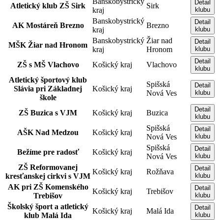
Banskobystrický
Detail
Atletický klub ZŠ Sirk
Sirk
kraj
klubu
Banskobystrický
Detail
AK Mostáreň Brezno
Brezno
kraj
klubu
Banskobystrický
Žiar nad
Detail
MŠK Žiar nad Hronom
kraj
Hronom
klubu
Detail
ZŠ s MŠ Vlachovo
Košický kraj
Vlachovo
klubu
Atletický športový klub
Spišská
Detail
Slávia pri Základnej
Košický kraj
Nová Ves
klubu
škole
Detail
ZŠ Buzica s VJM
Košický kraj
Buzica
klubu
Spišská
Detail
AŠK Nad Medzou
Košický kraj
Nová Ves
klubu
Spišská
Detail
Bežíme pre radosť
Košický kraj
Nová Ves
klubu
ZŠ Reformovanej
Detail
Košický kraj
Rožňava
kresťanskej cirkvi s VJM
klubu
AK pri ZŠ Komenského
Detail
Košický kraj
Trebišov
Trebišov
klubu
Školský šport a atletický
Detail
Košický kraj
Malá Ida
klub Malá Ida
klubu