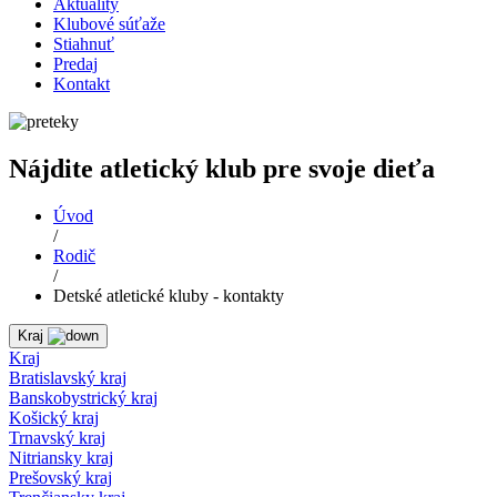
Aktuality
Klubové súťaže
Stiahnuť
Predaj
Kontakt
Nájdite atletický klub pre svoje dieťa
Úvod
/
Rodič
/
Detské atletické kluby - kontakty
Kraj
Kraj
Bratislavský kraj
Banskobystrický kraj
Košický kraj
Trnavský kraj
Nitriansky kraj
Prešovský kraj