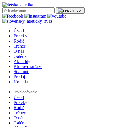
Úvod
Preteky
Rodič
Tréner
O nás
Galéria
Aktuality
Klubové súťaže
Stiahnuť
Predaj
Kontakt
Úvod
Preteky
Rodič
Tréner
O nás
Galéria