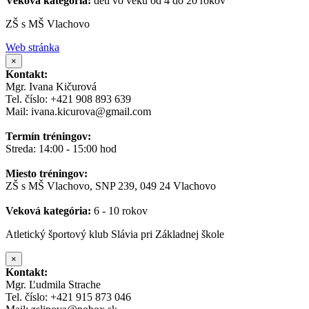
Veková kategória:
deti vo veku od 4 do 20 rokov
ZŠ s MŠ Vlachovo
Web stránka
×
Kontakt:
Mgr. Ivana Kičurová
Tel. číslo: +421 908 893 639
Mail: ivana.kicurova@gmail.com
Termín tréningov:
Streda: 14:00 - 15:00 hod
Miesto tréningov:
ZŠ s MŠ Vlachovo, SNP 239, 049 24 Vlachovo
Veková kategória:
6 - 10 rokov
Atletický športový klub Slávia pri Základnej škole
×
Kontakt:
Mgr. Ľudmila Strache
Tel. číslo: +421 915 873 046