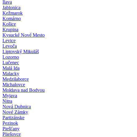
Ilava
Jablonica
Kežmarok
Komárno
Košice
Krupina
Kysucké Nové Mesto
Levice
Levoča
Liptovský Mikuláš
Lozorno
Lučenec
Malá Ida
Malacky
Medzilaborce
Michalovce
Moldava nad Bodvou
Myjava
Nitra
Nová Dubnica
Nové Zámky
Partizánske
Pezinok
Piešťany
Pliešovce