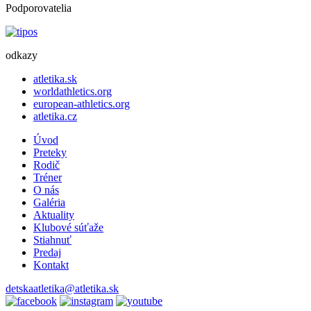
Podporovatelia
odkazy
atletika.sk
worldathletics.org
european-athletics.org
atletika.cz
Úvod
Preteky
Rodič
Tréner
O nás
Galéria
Aktuality
Klubové súťaže
Stiahnuť
Predaj
Kontakt
detskaatletika@atletika.sk