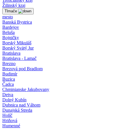
Trenčiansky kraj
Žilinský kraj
Tlmače
mesto
Banská Bystrica
Bardejov
Beluša
Bojničky
Borský Mikuláš
Borský Svätý Jur
Bratislava
Bratislava - Lamač
Brezno
Brezová pod Bradlom
Budimír
Buzica
Čadca
Chminianske Jakubovany
Detva
Dolný Kubín
Dubnica nad Váhom
Dunajská Streda
Holíč
Hriňová
Humenné