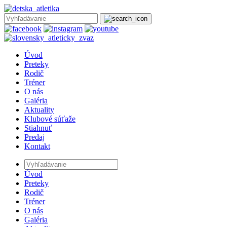
Úvod
Preteky
Rodič
Tréner
O nás
Galéria
Aktuality
Klubové súťaže
Stiahnuť
Predaj
Kontakt
Úvod
Preteky
Rodič
Tréner
O nás
Galéria