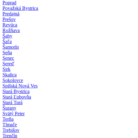
Poprad
Považská Bystrica
Predajná
Prešov
Revúca
Rožňava
Šahy
Šaľa
Šamorín
Seňa
Senec
Sereď
Sirk
Skalica
Sokolovce
Spišská Nová Ves
Stará Bystrica
Stará Ľubovňa
Stará Turá
Šurany
Svätý Peter
Terňa
Tlmače
Trebišov
Trenčín