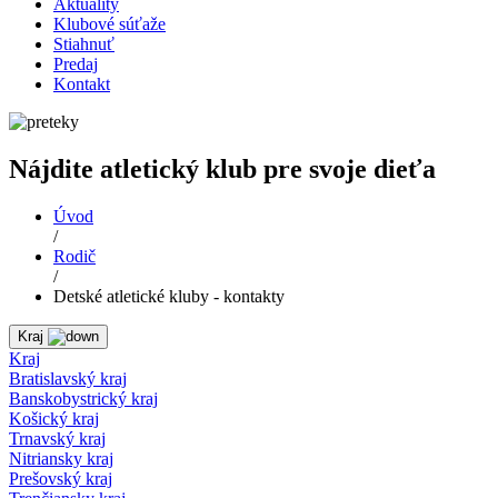
Aktuality
Klubové súťaže
Stiahnuť
Predaj
Kontakt
Nájdite atletický klub pre svoje dieťa
Úvod
/
Rodič
/
Detské atletické kluby - kontakty
Kraj
Kraj
Bratislavský kraj
Banskobystrický kraj
Košický kraj
Trnavský kraj
Nitriansky kraj
Prešovský kraj