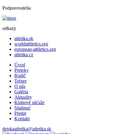
Podporovatelia
odkazy
atletika.sk
worldathletics.org
european-athletics.org
atletika.cz
Úvod
Preteky
Rodič
Tréner
O nás
Galéria
Aktuality
Klubové súťaže
Stiahnuť
Predaj
Kontakt
detskaatletika@atletika.sk