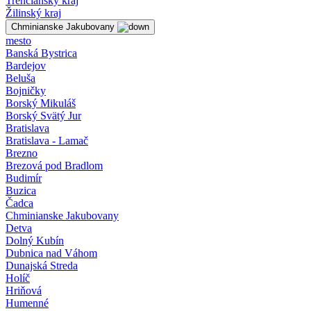
Trenčiansky kraj
Žilinský kraj
Chminianske Jakubovany
mesto
Banská Bystrica
Bardejov
Beluša
Bojničky
Borský Mikuláš
Borský Svätý Jur
Bratislava
Bratislava - Lamač
Brezno
Brezová pod Bradlom
Budimír
Buzica
Čadca
Chminianske Jakubovany
Detva
Dolný Kubín
Dubnica nad Váhom
Dunajská Streda
Holíč
Hriňová
Humenné