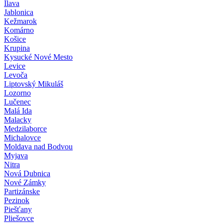
Ilava
Jablonica
Kežmarok
Komárno
Košice
Krupina
Kysucké Nové Mesto
Levice
Levoča
Liptovský Mikuláš
Lozorno
Lučenec
Malá Ida
Malacky
Medzilaborce
Michalovce
Moldava nad Bodvou
Myjava
Nitra
Nová Dubnica
Nové Zámky
Partizánske
Pezinok
Piešťany
Pliešovce