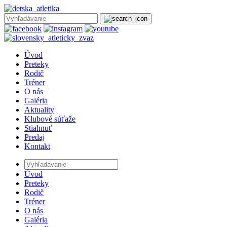
Úvod
Preteky
Rodič
Tréner
O nás
Galéria
Aktuality
Klubové súťaže
Stiahnuť
Predaj
Kontakt
Úvod
Preteky
Rodič
Tréner
O nás
Galéria