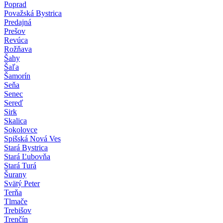
Poprad
Považská Bystrica
Predajná
Prešov
Revúca
Rožňava
Šahy
Šaľa
Šamorín
Seňa
Senec
Sereď
Sirk
Skalica
Sokolovce
Spišská Nová Ves
Stará Bystrica
Stará Ľubovňa
Stará Turá
Šurany
Svätý Peter
Terňa
Tlmače
Trebišov
Trenčín