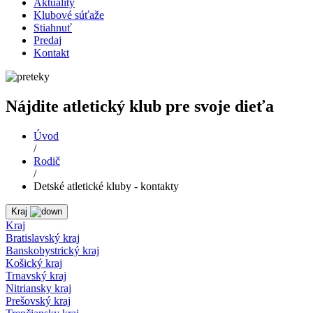
Aktuality
Klubové súťaže
Stiahnuť
Predaj
Kontakt
Nájdite atletický klub pre svoje dieťa
Úvod
/
Rodič
/
Detské atletické kluby - kontakty
Kraj
Kraj
Bratislavský kraj
Banskobystrický kraj
Košický kraj
Trnavský kraj
Nitriansky kraj
Prešovský kraj