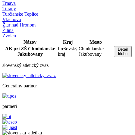
Trnava
Turany
Turčianske Teplice
Vlachovo
Žiar nad Hronom
Žilina
Zvolen
Názov
Kraj
Mesto
AK pri ZŠ Chminianske
Prešovský
Chminianske
Detail
Jakubovany
kraj
Jakubovany
klubu
slovenský atletický zväz
Generálny partner
partneri